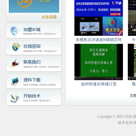
央视焦点访谈超B级锁芯特
今
如何快速在商城订货
视
页数
Copyright © 2005-20
技术支持
/